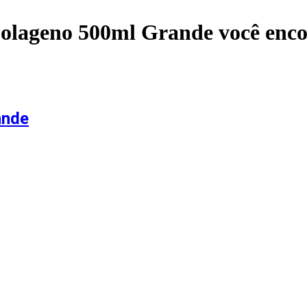
olageno 500ml Grande
você enc
ande