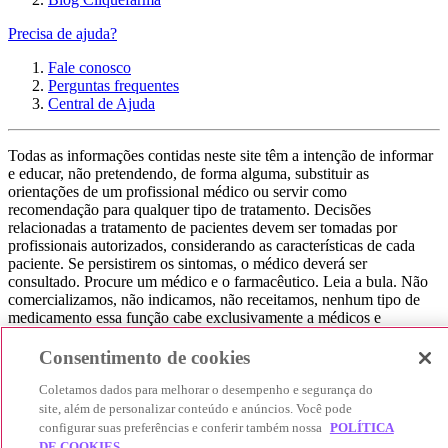
Precisa de ajuda?
Fale conosco
Perguntas frequentes
Central de Ajuda
Todas as informações contidas neste site têm a intenção de informar
e educar, não pretendendo, de forma alguma, substituir as
orientações de um profissional médico ou servir como
recomendação para qualquer tipo de tratamento. Decisões
relacionadas a tratamento de pacientes devem ser tomadas por
profissionais autorizados, considerando as características de cada
paciente. Se persistirem os sintomas, o médico deverá ser
consultado. Procure um médico e o farmacêutico. Leia a bula. Não
comercializamos, não indicamos, não receitamos, nenhum tipo de
medicamento essa função cabe exclusivamente a médicos e
farmacêuticos. Não consuma qualquer tipo de medicamento sem
consultar seu médico. Não somos uma loja ou marketplace, ou seja,
Consentimento de cookies
não realizamos a venda de medicamentos, apenas contribuímos para
que você encontre o preço mais barato, comparando os preços de
Coletamos dados para melhorar o desempenho e segurança do
produtos farmacêuticos. Contribuímos e damos auxílio para que sua
site, além de personalizar conteúdo e anúncios. Você pode
experiência seja bem-sucedida, mas a finalização da compra
configurar suas preferências e conferir também nossa
POLÍTICA
acontece nos sites das nossas lojas parceiras.
DE COOKIES