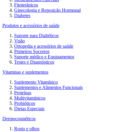
Fitoterápicos
Ginecologia e Reposição Hormonal
Diabetes
Produtos e acessórios de saúde
Suporte para Diabéticos
Visão
Ortopedia e acessórios de saúde
Primeiros Socorros
Suporte médico e Equipamentos
Testes e Diagnósticos
Vitaminas e suplementos
Suplemento Vitamínico
Suplementos e Alimentos Funcionais
Proteínas
Multivitamínicos
Probióticos
Dietas Especiais
Dermocosméticos
Rosto e olhos