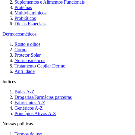
Suplementos e Alimentos Funcionais
Proteínas
Multivitamínicos
Probióticos
Dietas Especiais
Dermocosméticos
Rosto e olhos
Corpo
Protetor Solar
Nutricosméticos
Tratamento Capilar Dermo
Anti-idade
Índices
Bulas A-Z
Drogarias/Farmácias parceiras
Fabricantes A-Z
Genéricos A-Z
Princípios Ativos A-Z
Nossas políticas
Termos de uso