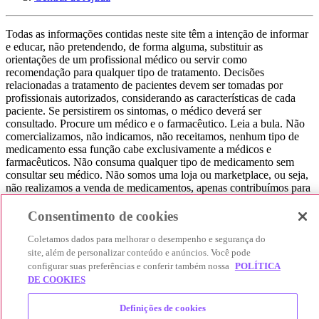
Todas as informações contidas neste site têm a intenção de informar
e educar, não pretendendo, de forma alguma, substituir as
orientações de um profissional médico ou servir como
recomendação para qualquer tipo de tratamento. Decisões
relacionadas a tratamento de pacientes devem ser tomadas por
profissionais autorizados, considerando as características de cada
paciente. Se persistirem os sintomas, o médico deverá ser
consultado. Procure um médico e o farmacêutico. Leia a bula. Não
comercializamos, não indicamos, não receitamos, nenhum tipo de
medicamento essa função cabe exclusivamente a médicos e
farmacêuticos. Não consuma qualquer tipo de medicamento sem
consultar seu médico. Não somos uma loja ou marketplace, ou seja,
não realizamos a venda de medicamentos, apenas contribuímos para
que você encontre o preço mais barato, comparando os preços de
produtos farmacêuticos. Contribuímos e damos auxílio para que sua
Consentimento de cookies
experiência seja bem-sucedida, mas a finalização da compra
acontece nos sites das nossas lojas parceiras.
Coletamos dados para melhorar o desempenho e segurança do
site, além de personalizar conteúdo e anúncios. Você pode
© 2025 Afya Participações S.A. - todos os direitos reservados.
configurar suas preferências e conferir também nossa
POLÍTICA
Alameda Lorena, 269 - Jardim Paulista - São Paulo / SP - CEP.:
DE COOKIES
01424-001 - CNPJ 23.399.329/0002-53.
Definições de cookies