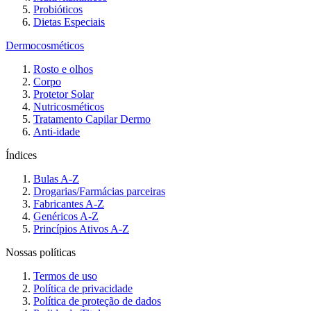
Probióticos
Dietas Especiais
Dermocosméticos
Rosto e olhos
Corpo
Protetor Solar
Nutricosméticos
Tratamento Capilar Dermo
Anti-idade
Índices
Bulas A-Z
Drogarias/Farmácias parceiras
Fabricantes A-Z
Genéricos A-Z
Princípios Ativos A-Z
Nossas políticas
Termos de uso
Política de privacidade
Política de proteção de dados