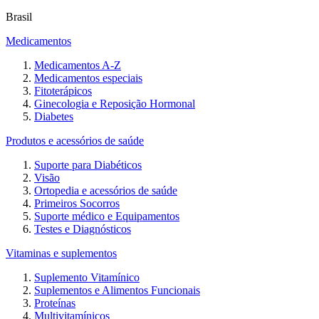
Brasil
Medicamentos
Medicamentos A-Z
Medicamentos especiais
Fitoterápicos
Ginecologia e Reposição Hormonal
Diabetes
Produtos e acessórios de saúde
Suporte para Diabéticos
Visão
Ortopedia e acessórios de saúde
Primeiros Socorros
Suporte médico e Equipamentos
Testes e Diagnósticos
Vitaminas e suplementos
Suplemento Vitamínico
Suplementos e Alimentos Funcionais
Proteínas
Multivitamínicos