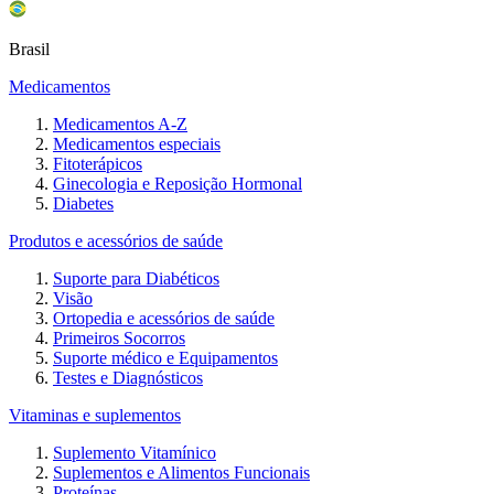
Brasil
Medicamentos
Medicamentos A-Z
Medicamentos especiais
Fitoterápicos
Ginecologia e Reposição Hormonal
Diabetes
Produtos e acessórios de saúde
Suporte para Diabéticos
Visão
Ortopedia e acessórios de saúde
Primeiros Socorros
Suporte médico e Equipamentos
Testes e Diagnósticos
Vitaminas e suplementos
Suplemento Vitamínico
Suplementos e Alimentos Funcionais
Proteínas