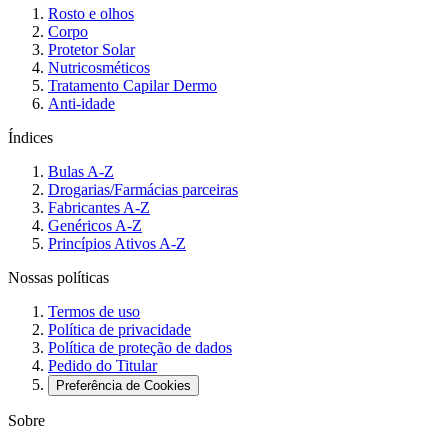
Rosto e olhos
Corpo
Protetor Solar
Nutricosméticos
Tratamento Capilar Dermo
Anti-idade
Índices
Bulas A-Z
Drogarias/Farmácias parceiras
Fabricantes A-Z
Genéricos A-Z
Princípios Ativos A-Z
Nossas políticas
Termos de uso
Política de privacidade
Política de proteção de dados
Pedido do Titular
Preferência de Cookies
Sobre