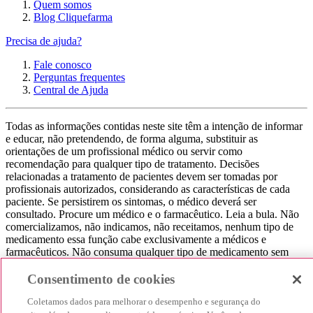
Quem somos
Blog Cliquefarma
Precisa de ajuda?
Fale conosco
Perguntas frequentes
Central de Ajuda
Todas as informações contidas neste site têm a intenção de informar
e educar, não pretendendo, de forma alguma, substituir as
orientações de um profissional médico ou servir como
recomendação para qualquer tipo de tratamento. Decisões
relacionadas a tratamento de pacientes devem ser tomadas por
profissionais autorizados, considerando as características de cada
paciente. Se persistirem os sintomas, o médico deverá ser
consultado. Procure um médico e o farmacêutico. Leia a bula. Não
comercializamos, não indicamos, não receitamos, nenhum tipo de
medicamento essa função cabe exclusivamente a médicos e
farmacêuticos. Não consuma qualquer tipo de medicamento sem
consultar seu médico. Não somos uma loja ou marketplace, ou seja,
não realizamos a venda de medicamentos, apenas contribuímos para
Consentimento de cookies
que você encontre o preço mais barato, comparando os preços de
Coletamos dados para melhorar o desempenho e segurança do
produtos farmacêuticos. Contribuímos e damos auxílio para que sua