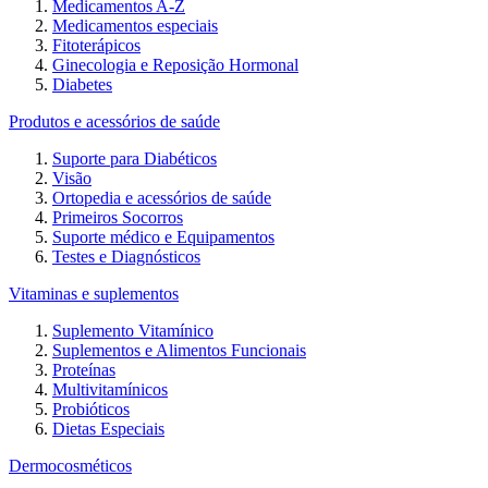
Medicamentos A-Z
Medicamentos especiais
Fitoterápicos
Ginecologia e Reposição Hormonal
Diabetes
Produtos e acessórios de saúde
Suporte para Diabéticos
Visão
Ortopedia e acessórios de saúde
Primeiros Socorros
Suporte médico e Equipamentos
Testes e Diagnósticos
Vitaminas e suplementos
Suplemento Vitamínico
Suplementos e Alimentos Funcionais
Proteínas
Multivitamínicos
Probióticos
Dietas Especiais
Dermocosméticos