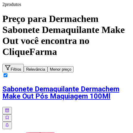
2
produto
s
Preço para
Dermachem
Sabonete Demaquilante Make
Out
você encontra no
CliqueFarma
Filtros
Relevância
Menor preço
Sabonete Demaquilante Dermachem
Make Out Pós Maquiagem 100Ml