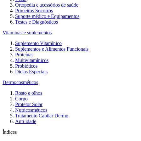
Ortopedia e acessórios de saúde
Primeiros Socorros
Suporte médico e Equipamentos
Testes e Diagnósticos
Vitaminas e suplementos
Suplemento Vitamínico
Suplementos e Alimentos Funcionais
Proteínas
Multivitamínicos
Probióticos
Dietas Especiais
Dermocosméticos
Rosto e olhos
Corpo
Protetor Solar
Nutricosméticos
Tratamento Capilar Dermo
Anti-idade
Índices