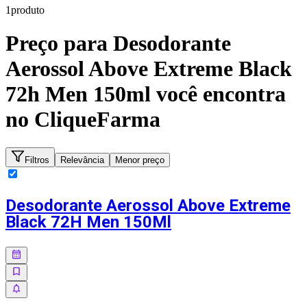
1
produto
Preço para
Desodorante
Aerossol Above Extreme Black
72h Men 150ml
você encontra
no CliqueFarma
Filtros
Relevância
Menor preço
Desodorante Aerossol Above Extreme
Black 72H Men 150Ml