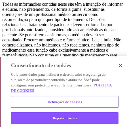
Todas as informações contidas neste site têm a intenção de informar
e educar, não pretendendo, de forma alguma, substituir as
orientações de um profissional médico ou servir como
recomendação para qualquer tipo de tratamento. Decisões
relacionadas a tratamento de pacientes devem ser tomadas por
profissionais autorizados, considerando as características de cada
paciente. Se persistirem os sintomas, o médico deverá ser
consultado. Procure um médico e o farmacêutico. Leia a bula. Não
comercializamos, não indicamos, não receitamos, nenhum tipo de
medicamento essa função cabe exclusivamente a médicos e
farmacêuticos. Não consuma qualquer tipo de medicamento sem
consultar seu médico. Não somos uma loja ou marketplace, ou seja,
Consentimento de cookies
não realizamos a venda de medicamentos, apenas contribuímos para
que você encontre o preço mais barato, comparando os preços de
Coletamos dados para melhorar o desempenho e segurança do
produtos farmacêuticos. Contribuímos e damos auxílio para que sua
site, além de personalizar conteúdo e anúncios. Você pode
experiência seja bem-sucedida, mas a finalização da compra
configurar suas preferências e conferir também nossa
POLÍTICA
acontece nos sites das nossas lojas parceiras.
DE COOKIES
© 2025 Afya Participações S.A. - todos os direitos reservados.
Alameda Lorena, 269 - Jardim Paulista - São Paulo / SP - CEP.:
Definições de cookies
01424-001 - CNPJ 23.399.329/0002-53.
Rejeitar Todos