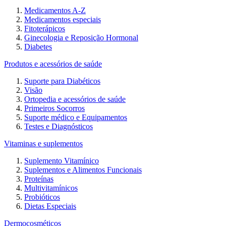
Medicamentos A-Z
Medicamentos especiais
Fitoterápicos
Ginecologia e Reposição Hormonal
Diabetes
Produtos e acessórios de saúde
Suporte para Diabéticos
Visão
Ortopedia e acessórios de saúde
Primeiros Socorros
Suporte médico e Equipamentos
Testes e Diagnósticos
Vitaminas e suplementos
Suplemento Vitamínico
Suplementos e Alimentos Funcionais
Proteínas
Multivitamínicos
Probióticos
Dietas Especiais
Dermocosméticos