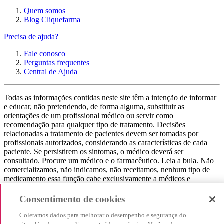
Quem somos
Blog Cliquefarma
Precisa de ajuda?
Fale conosco
Perguntas frequentes
Central de Ajuda
Todas as informações contidas neste site têm a intenção de informar
e educar, não pretendendo, de forma alguma, substituir as
orientações de um profissional médico ou servir como
recomendação para qualquer tipo de tratamento. Decisões
relacionadas a tratamento de pacientes devem ser tomadas por
profissionais autorizados, considerando as características de cada
paciente. Se persistirem os sintomas, o médico deverá ser
consultado. Procure um médico e o farmacêutico. Leia a bula. Não
comercializamos, não indicamos, não receitamos, nenhum tipo de
medicamento essa função cabe exclusivamente a médicos e
farmacêuticos. Não consuma qualquer tipo de medicamento sem
consultar seu médico. Não somos uma loja ou marketplace, ou seja,
Consentimento de cookies
não realizamos a venda de medicamentos, apenas contribuímos para
que você encontre o preço mais barato, comparando os preços de
Coletamos dados para melhorar o desempenho e segurança do
produtos farmacêuticos. Contribuímos e damos auxílio para que sua