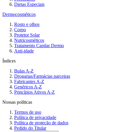
Dietas Especiais
Dermocosméticos
Rosto e olhos
Corpo
Protetor Solar
Nutricosméticos
Tratamento Capilar Dermo
Anti-idade
Índices
Bulas A-Z
Drogarias/Farmácias parceiras
Fabricantes A-Z
Genéricos A-Z
Princípios Ativos A-Z
Nossas políticas
Termos de uso
Política de privacidade
Política de proteção de dados
Pedido do Titular