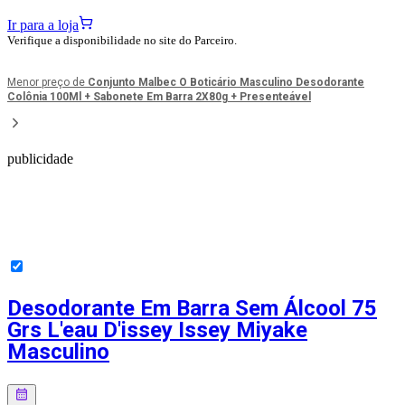
Ir para a loja
Verifique a disponibilidade no site do Parceiro.
Menor preço de
Conjunto Malbec O Boticário Masculino Desodorante
Colônia 100Ml + Sabonete Em Barra 2X80g + Presenteável
publicidade
Desodorante Em Barra Sem Álcool 75
Grs L'eau D'issey Issey Miyake
Masculino