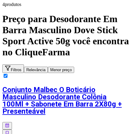
4
produto
s
Preço para
Desodorante Em
Barra Masculino Dove Stick
Sport Active 50g
você encontra
no CliqueFarma
Filtros
Relevância
Menor preço
Conjunto Malbec O Boticário
Masculino Desodorante Colônia
100Ml + Sabonete Em Barra 2X80g +
Presenteável