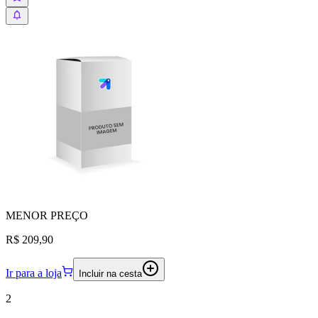
MENOR
PREÇO
R$ 209,90
Ir para a loja
Incluir na cesta
2