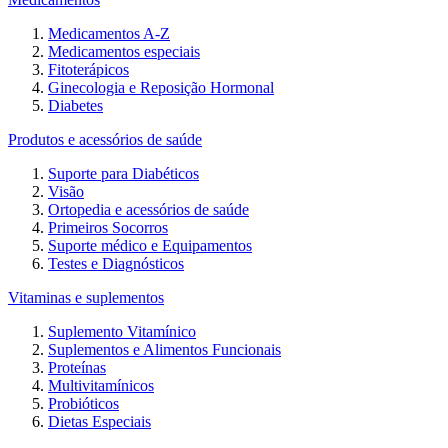
Medicamentos A-Z
Medicamentos especiais
Fitoterápicos
Ginecologia e Reposição Hormonal
Diabetes
Produtos e acessórios de saúde
Suporte para Diabéticos
Visão
Ortopedia e acessórios de saúde
Primeiros Socorros
Suporte médico e Equipamentos
Testes e Diagnósticos
Vitaminas e suplementos
Suplemento Vitamínico
Suplementos e Alimentos Funcionais
Proteínas
Multivitamínicos
Probióticos
Dietas Especiais