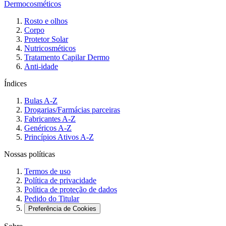
Dermocosméticos
Rosto e olhos
Corpo
Protetor Solar
Nutricosméticos
Tratamento Capilar Dermo
Anti-idade
Índices
Bulas A-Z
Drogarias/Farmácias parceiras
Fabricantes A-Z
Genéricos A-Z
Princípios Ativos A-Z
Nossas políticas
Termos de uso
Política de privacidade
Política de proteção de dados
Pedido do Titular
Preferência de Cookies