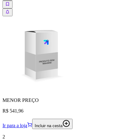
MENOR
PREÇO
R$ 541,96
Ir para a loja
Incluir na cesta
2