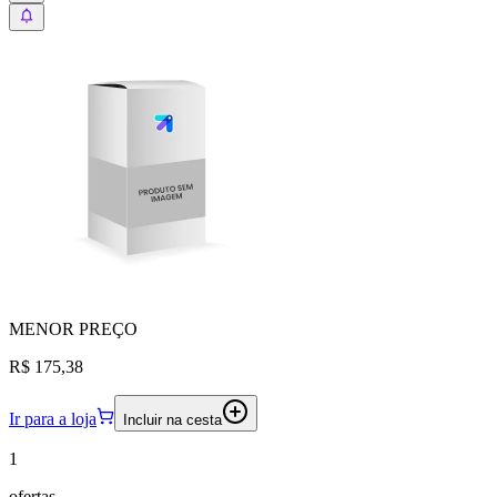
MENOR
PREÇO
R$ 175,38
Ir para a loja
Incluir na cesta
1
ofertas