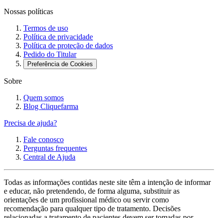
Nossas políticas
Termos de uso
Política de privacidade
Política de proteção de dados
Pedido do Titular
Preferência de Cookies
Sobre
Quem somos
Blog Cliquefarma
Precisa de ajuda?
Fale conosco
Perguntas frequentes
Central de Ajuda
Todas as informações contidas neste site têm a intenção de informar
e educar, não pretendendo, de forma alguma, substituir as
orientações de um profissional médico ou servir como
recomendação para qualquer tipo de tratamento. Decisões
relacionadas a tratamento de pacientes devem ser tomadas por