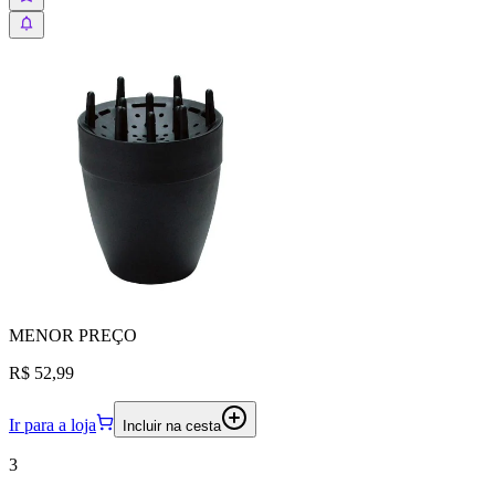
MENOR
PREÇO
R$ 52,99
Ir para a loja
Incluir na cesta
3