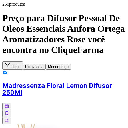
250
produto
s
Preço para
Difusor Pessoal De
Oleos Essenciais Anfora Ortega
Aromatizadores Rose
você
encontra no CliqueFarma
Filtros
Relevância
Menor preço
Madressenza Floral Lemon Difusor
250Ml