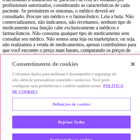
profissionais autorizados, considerando as características de cada
paciente. Se persistirem os sintomas, o médico deverá ser
consultado. Procure um médico e o farmacêutico. Leia a bula. Não
comercializamos, não indicamos, não receitamos, nenhum tipo de
medicamento essa função cabe exclusivamente a médicos e
farmacêuticos. Não consuma qualquer tipo de medicamento sem
consultar seu médico. Não somos uma loja ou marketplace, ou seja,
não realizamos a venda de medicamentos, apenas contribuímos para
que você encontre o preço mais barato, comparando os preços de
produtos farmacêuticos. Contribuímos e damos auxílio para que sua
experiência seja bem-sucedida, mas a finalização da compra
Consentimento de cookies
acontece nos sites das nossas lojas parceiras.
Coletamos dados para melhorar o desempenho e segurança do
© 2025 Afya Participações S.A. - todos os direitos reservados.
site, além de personalizar conteúdo e anúncios. Você pode
Alameda Lorena, 269 - Jardim Paulista - São Paulo / SP - CEP.:
configurar suas preferências e conferir também nossa
POLÍTICA
01424-001 - CNPJ 23.399.329/0002-53.
DE COOKIES
Definições de cookies
Rejeitar Todos
Aceitar todos os cookies