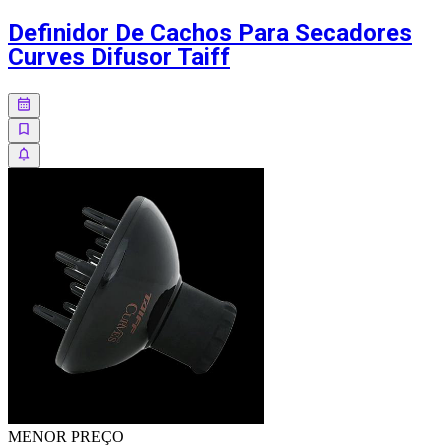
Definidor De Cachos Para Secadores
Curves Difusor Taiff
MENOR
PREÇO