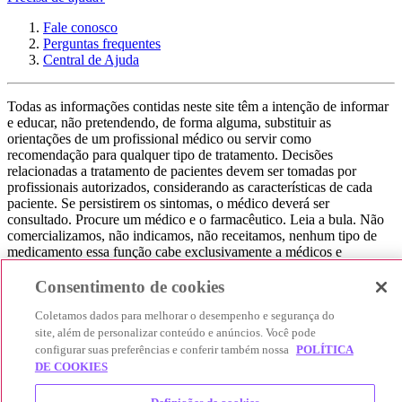
Fale conosco
Perguntas frequentes
Central de Ajuda
Todas as informações contidas neste site têm a intenção de informar
e educar, não pretendendo, de forma alguma, substituir as
orientações de um profissional médico ou servir como
recomendação para qualquer tipo de tratamento. Decisões
relacionadas a tratamento de pacientes devem ser tomadas por
profissionais autorizados, considerando as características de cada
paciente. Se persistirem os sintomas, o médico deverá ser
consultado. Procure um médico e o farmacêutico. Leia a bula. Não
comercializamos, não indicamos, não receitamos, nenhum tipo de
medicamento essa função cabe exclusivamente a médicos e
farmacêuticos. Não consuma qualquer tipo de medicamento sem
consultar seu médico. Não somos uma loja ou marketplace, ou seja,
Consentimento de cookies
não realizamos a venda de medicamentos, apenas contribuímos para
Coletamos dados para melhorar o desempenho e segurança do
que você encontre o preço mais barato, comparando os preços de
produtos farmacêuticos. Contribuímos e damos auxílio para que sua
site, além de personalizar conteúdo e anúncios. Você pode
experiência seja bem-sucedida, mas a finalização da compra
configurar suas preferências e conferir também nossa
POLÍTICA
acontece nos sites das nossas lojas parceiras.
DE COOKIES
© 2025 Afya Participações S.A. - todos os direitos reservados.