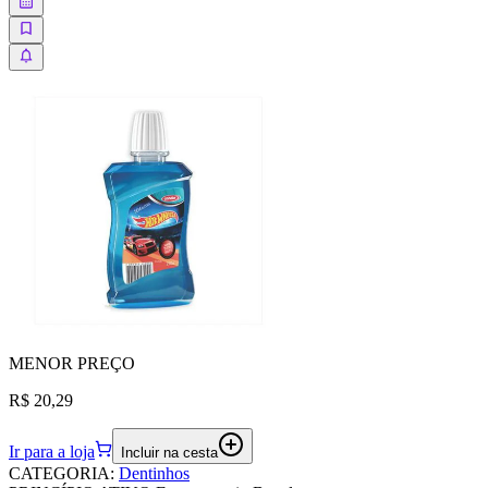
MENOR
PREÇO
R$ 20,29
Ir para a loja
Incluir na cesta
CATEGORIA
:
Dentinhos