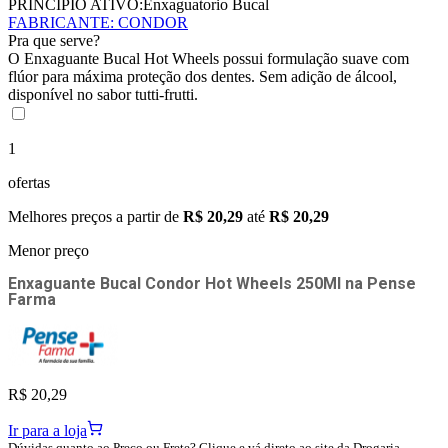
PRINCÍPIO ATIVO:
Enxaguatorio Bucal
FABRICANTE
:
CONDOR
Pra que serve?
O Enxaguante Bucal Hot Wheels possui formulação suave com
flúor para máxima proteção dos dentes. Sem adição de álcool,
disponível no sabor tutti-frutti.
1
ofertas
Melhores preços a partir de
R$ 20,29
até
R$ 20,29
Menor preço
Enxaguante Bucal Condor Hot Wheels 250Ml
na
Pense
Farma
R$ 20,29
Ir para a loja
Dúvidas quanto ao Preço ou Frete? Clique e vá direto ao site da Drogaria.