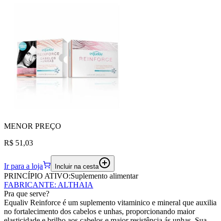
MENOR
PREÇO
R$ 51,03
Ir para a loja
Incluir na cesta
PRINCÍPIO ATIVO:
Suplemento alimentar
FABRICANTE
:
ALTHAIA
Pra que serve?
Equaliv Reinforce é um suplemento vitaminico e mineral que auxilia
no fortalecimento dos cabelos e unhas, proporcionando maior
elasticidade e brilho aos cabelos e maior resistência ás unhas. Sua