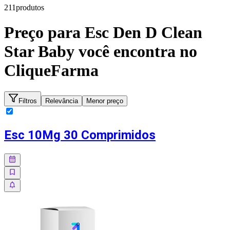
211
produto
s
Preço para
Esc Den D Clean
Star Baby
você encontra no
CliqueFarma
Filtros
Relevância
Menor preço
Esc 10Mg 30 Comprimidos