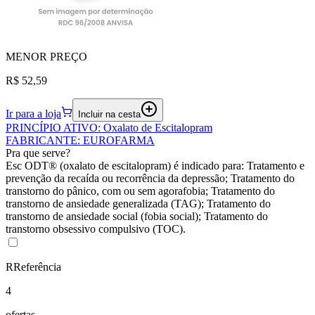
MENOR
PREÇO
R$ 52,59
Ir para a loja
Incluir na cesta
PRINCÍPIO ATIVO
:
Oxalato de Escitalopram
FABRICANTE
:
EUROFARMA
Pra que serve?
Esc ODT® (oxalato de escitalopram) é indicado para: Tratamento e
prevenção da recaída ou recorrência da depressão; Tratamento do
transtorno do pânico, com ou sem agorafobia; Tratamento do
transtorno de ansiedade generalizada (TAG); Tratamento do
transtorno de ansiedade social (fobia social); Tratamento do
transtorno obsessivo compulsivo (TOC).
R
Referência
4
ofertas