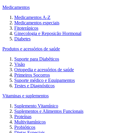
Medicamentos
Medicamentos A-Z
Medicamentos especiais
Fitoterápicos
Ginecologia e Reposição Hormonal
Diabetes
Produtos e acessórios de saúde
Suporte para Diabéticos
Visão
Ortopedia e acessórios de saúde
Primeiros Socorros
Suporte médico e Equipamentos
Testes e Diagnósticos
Vitaminas e suplementos
Suplemento Vitamínico
Suplementos e Alimentos Funcionais
Proteínas
Multivitamínicos
Probióticos
Dietas Especiais