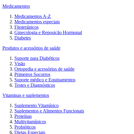
Medicamentos
Medicamentos A-Z
Medicamentos especiais
Fitoterápicos
Ginecologia e Reposição Hormonal
Diabetes
Produtos e acessórios de saúde
Suporte para Diabéticos
Visão
Ortopedia e acessórios de saúde
Primeiros Socorros
Suporte médico e Equipamentos
Testes e Diagnósticos
Vitaminas e suplementos
Suplemento Vitamínico
Suplementos e Alimentos Funcionais
Proteínas
Multivitamínicos
Probióticos
Dietas Especiais