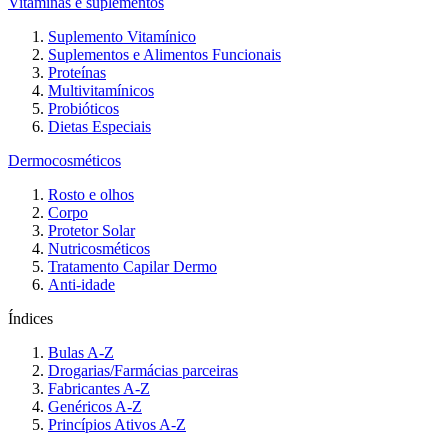
Vitaminas e suplementos
Suplemento Vitamínico
Suplementos e Alimentos Funcionais
Proteínas
Multivitamínicos
Probióticos
Dietas Especiais
Dermocosméticos
Rosto e olhos
Corpo
Protetor Solar
Nutricosméticos
Tratamento Capilar Dermo
Anti-idade
Índices
Bulas A-Z
Drogarias/Farmácias parceiras
Fabricantes A-Z
Genéricos A-Z
Princípios Ativos A-Z