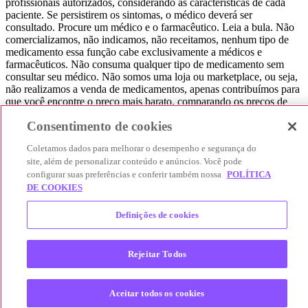
profissionais autorizados, considerando as características de cada
paciente. Se persistirem os sintomas, o médico deverá ser
consultado. Procure um médico e o farmacêutico. Leia a bula. Não
comercializamos, não indicamos, não receitamos, nenhum tipo de
medicamento essa função cabe exclusivamente a médicos e
farmacêuticos. Não consuma qualquer tipo de medicamento sem
consultar seu médico. Não somos uma loja ou marketplace, ou seja,
não realizamos a venda de medicamentos, apenas contribuímos para
que você encontre o preço mais barato, comparando os preços de
produtos farmacêuticos. Contribuímos e damos auxílio para que sua
Consentimento de cookies
experiência seja bem-sucedida, mas a finalização da compra
acontece nos sites das nossas lojas parceiras.
Coletamos dados para melhorar o desempenho e segurança do
site, além de personalizar conteúdo e anúncios. Você pode
© 2025 Afya Participações S.A. - todos os direitos reservados.
Alameda Lorena, 269 - Jardim Paulista - São Paulo / SP - CEP.:
configurar suas preferências e conferir também nossa
POLÍTICA
01424-001 - CNPJ 23.399.329/0002-53.
DE COOKIES
Definições de cookies
Rejeitar Todos
Aceitar todos os cookies