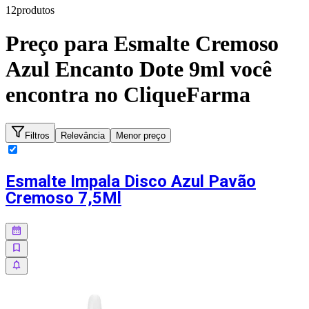
12
produto
s
Preço para
Esmalte Cremoso
Azul Encanto Dote 9ml
você
encontra no CliqueFarma
Filtros
Relevância
Menor preço
Esmalte Impala Disco Azul Pavão
Cremoso 7,5Ml