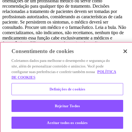
orientações de um profissional médico ou servir como
recomendação para qualquer tipo de tratamento. Decisões
relacionadas a tratamento de pacientes devem ser tomadas por
profissionais autorizados, considerando as características de cada
paciente. Se persistirem os sintomas, o médico deverá ser
consultado. Procure um médico e o farmacêutico. Leia a bula. Não
comercializamos, não indicamos, não receitamos, nenhum tipo de
medicamento essa função cabe exclusivamente a médicos e
farmacêuticos. Não consuma qualquer tipo de medicamento sem
consultar seu médico. Não somos uma loja ou marketplace, ou seja,
Consentimento de cookies
não realizamos a venda de medicamentos, apenas contribuímos para
que você encontre o preço mais barato, comparando os preços de
Coletamos dados para melhorar o desempenho e segurança do
produtos farmacêuticos. Contribuímos e damos auxílio para que sua
site, além de personalizar conteúdo e anúncios. Você pode
experiência seja bem-sucedida, mas a finalização da compra
configurar suas preferências e conferir também nossa
POLÍTICA
acontece nos sites das nossas lojas parceiras.
DE COOKIES
© 2025 Afya Participações S.A. - todos os direitos reservados.
Definições de cookies
Alameda Lorena, 269 - Jardim Paulista - São Paulo / SP - CEP.:
01424-001 - CNPJ 23.399.329/0002-53.
Rejeitar Todos
Aceitar todos os cookies