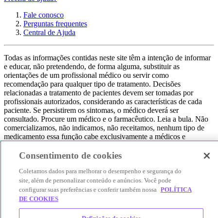
Fale conosco
Perguntas frequentes
Central de Ajuda
Todas as informações contidas neste site têm a intenção de informar
e educar, não pretendendo, de forma alguma, substituir as
orientações de um profissional médico ou servir como
recomendação para qualquer tipo de tratamento. Decisões
relacionadas a tratamento de pacientes devem ser tomadas por
profissionais autorizados, considerando as características de cada
paciente. Se persistirem os sintomas, o médico deverá ser
consultado. Procure um médico e o farmacêutico. Leia a bula. Não
comercializamos, não indicamos, não receitamos, nenhum tipo de
medicamento essa função cabe exclusivamente a médicos e
farmacêuticos. Não consuma qualquer tipo de medicamento sem
consultar seu médico. Não somos uma loja ou marketplace, ou seja,
Consentimento de cookies
não realizamos a venda de medicamentos, apenas contribuímos para
Coletamos dados para melhorar o desempenho e segurança do
que você encontre o preço mais barato, comparando os preços de
produtos farmacêuticos. Contribuímos e damos auxílio para que sua
site, além de personalizar conteúdo e anúncios. Você pode
experiência seja bem-sucedida, mas a finalização da compra
configurar suas preferências e conferir também nossa
POLÍTICA
acontece nos sites das nossas lojas parceiras.
DE COOKIES
© 2025 Afya Participações S.A. - todos os direitos reservados.