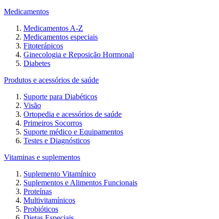
Medicamentos
Medicamentos A-Z
Medicamentos especiais
Fitoterápicos
Ginecologia e Reposição Hormonal
Diabetes
Produtos e acessórios de saúde
Suporte para Diabéticos
Visão
Ortopedia e acessórios de saúde
Primeiros Socorros
Suporte médico e Equipamentos
Testes e Diagnósticos
Vitaminas e suplementos
Suplemento Vitamínico
Suplementos e Alimentos Funcionais
Proteínas
Multivitamínicos
Probióticos
Dietas Especiais