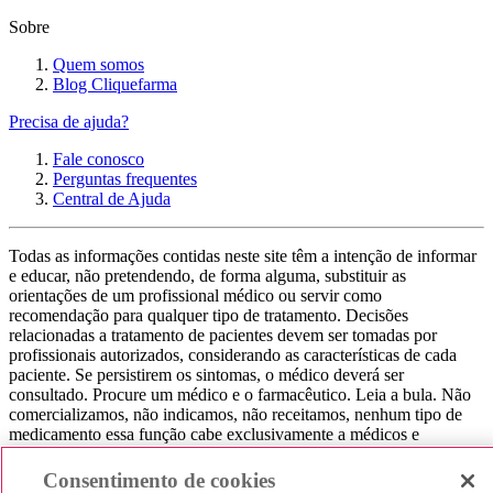
Sobre
Quem somos
Blog Cliquefarma
Precisa de ajuda?
Fale conosco
Perguntas frequentes
Central de Ajuda
Todas as informações contidas neste site têm a intenção de informar
e educar, não pretendendo, de forma alguma, substituir as
orientações de um profissional médico ou servir como
recomendação para qualquer tipo de tratamento. Decisões
relacionadas a tratamento de pacientes devem ser tomadas por
profissionais autorizados, considerando as características de cada
paciente. Se persistirem os sintomas, o médico deverá ser
consultado. Procure um médico e o farmacêutico. Leia a bula. Não
comercializamos, não indicamos, não receitamos, nenhum tipo de
medicamento essa função cabe exclusivamente a médicos e
farmacêuticos. Não consuma qualquer tipo de medicamento sem
consultar seu médico. Não somos uma loja ou marketplace, ou seja,
Consentimento de cookies