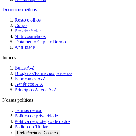
Dermocosméticos
Rosto e olhos
Corpo
Protetor Solar
Nutricosméticos
Tratamento Capilar Dermo
Anti-idade
Índices
Bulas A-Z
Drogarias/Farmácias parceiras
Fabricantes A-Z
Genéricos A-Z
Princípios Ativos A-Z
Nossas políticas
Termos de uso
Política de privacidade
Política de proteção de dados
Pedido do Titular
Preferência de Cookies