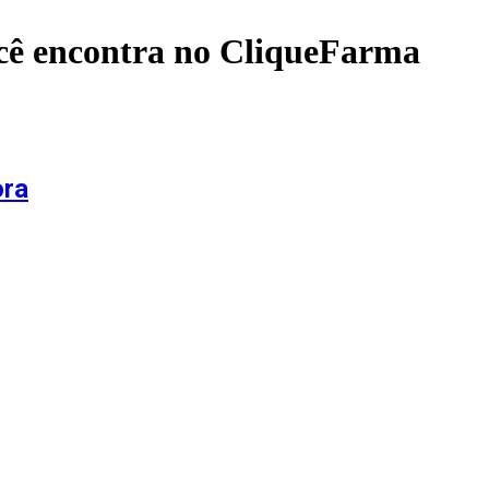
cê encontra no CliqueFarma
ora