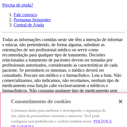
Precisa de ajuda?
Fale conosco
Perguntas frequentes
Central de Ajuda
Todas as informações contidas neste site têm a intenção de informar
e educar, não pretendendo, de forma alguma, substituir as
orientações de um profissional médico ou servir como
recomendação para qualquer tipo de tratamento. Decisões
relacionadas a tratamento de pacientes devem ser tomadas por
profissionais autorizados, considerando as características de cada
paciente. Se persistirem os sintomas, o médico deverá ser
consultado. Procure um médico e o farmacêutico. Leia a bula. Não
comercializamos, não indicamos, não receitamos, nenhum tipo de
medicamento essa função cabe exclusivamente a médicos e
farmacêuticos. Não consuma qualquer tipo de medicamento sem
consultar seu médico. Não somos uma loja ou marketplace, ou seja,
não realizamos a venda de medicamentos, apenas contribuímos para
Consentimento de cookies
que você encontre o preço mais barato, comparando os preços de
Coletamos dados para melhorar o desempenho e segurança do
produtos farmacêuticos. Contribuímos e damos auxílio para que sua
experiência seja bem-sucedida, mas a finalização da compra
site, além de personalizar conteúdo e anúncios. Você pode
acontece nos sites das nossas lojas parceiras.
configurar suas preferências e conferir também nossa
POLÍTICA
DE COOKIES