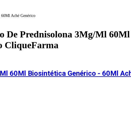
- 60Ml Aché Genérico
co De Prednisolona 3Mg/Ml 60Ml 
no CliqueFarma
l 60Ml Biosintética Genérico - 60Ml Ac