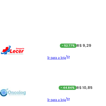
R$ 9,29
-
52.77%
Ir para a loja
R$ 10,85
-
44.84%
Ir para a loja