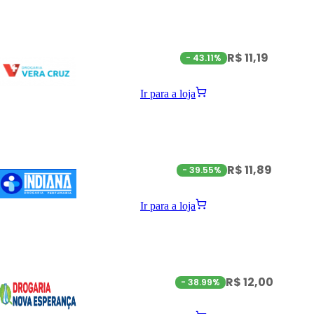
R$ 11,19
-
43.11%
Ir para a loja
R$ 11,89
-
39.55%
Ir para a loja
R$ 12,00
-
38.99%