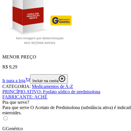
MENOR
PREÇO
R$ 9,29
Ir para a loja
Incluir na cesta
CATEGORIA
:
Medicamentos de A-Z
PRINCÍPIO ATIVO
:
Fosfato sódico de prednisolona
FABRICANTE
:
ACHÉ
Pra que serve?
Para que serve O Acetato de Prednisolona (substância ativa) é indicad
esteroides.
G
Genérico