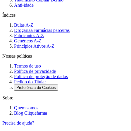
Anti-idade
Índices
Bulas A-Z
Drogarias/Farmácias parceiras
Fabricantes A-Z
Genéricos A-Z
Princípios Ativos A-Z
Nossas políticas
Termos de uso
Política de privacidade
Política de proteção de dados
Pedido do Titular
Preferência de Cookies
Sobre
Quem somos
Blog Cliquefarma
Precisa de ajuda?