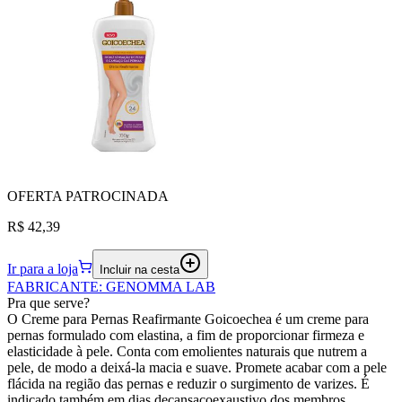
OFERTA
PATROCINADA
R$ 42,39
Ir para a loja
Incluir na cesta
FABRICANTE
:
GENOMMA LAB
Pra que serve?
O Creme para Pernas Reafirmante Goicoechea é um creme para
pernas formulado com elastina, a fim de proporcionar firmeza e
elasticidade à pele. Conta com emolientes naturais que nutrem a
pele, de modo a deixá-la macia e suave. Promete acabar com a pele
flácida na região das pernas e reduzir o surgimento de varizes. É
indicado também em dias decansaçoexaustivo dos membros