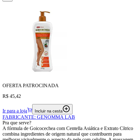
OFERTA
PATROCINADA
R$ 45,42
Ir para a loja
Incluir na cesta
FABRICANTE
:
GENOMMA LAB
Pra que serve?
A fórmula de Goicocechea com Centella Asiática e Extrato Cítrico
combina ingredientes de origem natural que contribuem para
melhorar visivelmente o aspecto da pele com celulite. A massagem