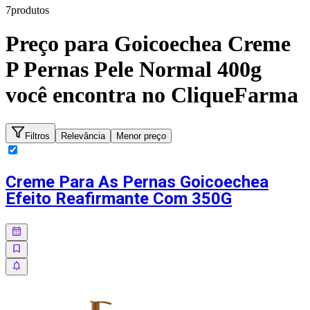
7
produto
s
Preço para
Goicoechea Creme
P Pernas Pele Normal 400g
você encontra no CliqueFarma
Filtros
Relevância
Menor preço
Creme Para As Pernas Goicoechea
Efeito Reafirmante Com 350G