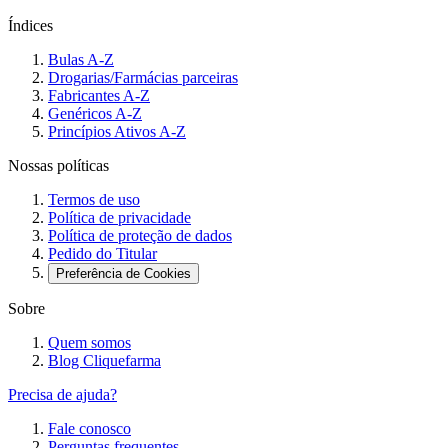
Índices
Bulas A-Z
Drogarias/Farmácias parceiras
Fabricantes A-Z
Genéricos A-Z
Princípios Ativos A-Z
Nossas políticas
Termos de uso
Política de privacidade
Política de proteção de dados
Pedido do Titular
Preferência de Cookies
Sobre
Quem somos
Blog Cliquefarma
Precisa de ajuda?
Fale conosco
Perguntas frequentes