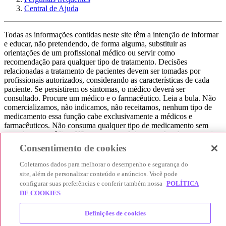
Central de Ajuda
Todas as informações contidas neste site têm a intenção de informar
e educar, não pretendendo, de forma alguma, substituir as
orientações de um profissional médico ou servir como
recomendação para qualquer tipo de tratamento. Decisões
relacionadas a tratamento de pacientes devem ser tomadas por
profissionais autorizados, considerando as características de cada
paciente. Se persistirem os sintomas, o médico deverá ser
consultado. Procure um médico e o farmacêutico. Leia a bula. Não
comercializamos, não indicamos, não receitamos, nenhum tipo de
medicamento essa função cabe exclusivamente a médicos e
farmacêuticos. Não consuma qualquer tipo de medicamento sem
consultar seu médico. Não somos uma loja ou marketplace, ou seja,
não realizamos a venda de medicamentos, apenas contribuímos para
Consentimento de cookies
que você encontre o preço mais barato, comparando os preços de
produtos farmacêuticos. Contribuímos e damos auxílio para que sua
Coletamos dados para melhorar o desempenho e segurança do
experiência seja bem-sucedida, mas a finalização da compra
site, além de personalizar conteúdo e anúncios. Você pode
acontece nos sites das nossas lojas parceiras.
configurar suas preferências e conferir também nossa
POLÍTICA
DE COOKIES
© 2025 Afya Participações S.A. - todos os direitos reservados.
Alameda Lorena, 269 - Jardim Paulista - São Paulo / SP - CEP.:
Definições de cookies
01424-001 - CNPJ 23.399.329/0002-53.