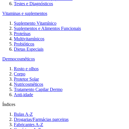
Testes e Diagnósticos
Vitaminas e suplementos
Suplemento Vitamínico
Suplementos e Alimentos Funcionais
Proteínas
Multivitamínicos
Probióticos
Dietas Especiais
Dermocosméticos
Rosto e olhos
Corpo
Protetor Solar
Nutricosméticos
Tratamento Capilar Dermo
Anti-idade
Índices
Bulas A-Z
Drogarias/Farmácias parceiras
Fabricantes A-Z