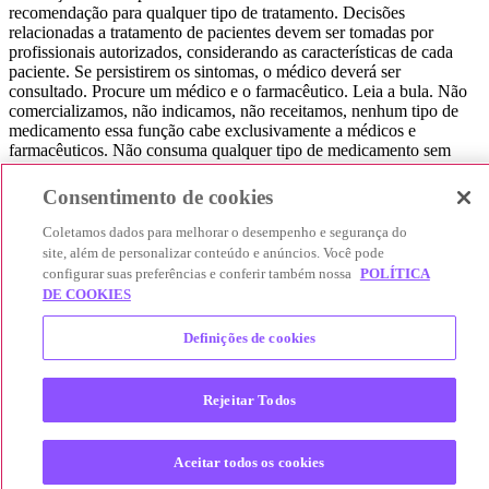
recomendação para qualquer tipo de tratamento. Decisões
relacionadas a tratamento de pacientes devem ser tomadas por
profissionais autorizados, considerando as características de cada
paciente. Se persistirem os sintomas, o médico deverá ser
consultado. Procure um médico e o farmacêutico. Leia a bula. Não
comercializamos, não indicamos, não receitamos, nenhum tipo de
medicamento essa função cabe exclusivamente a médicos e
farmacêuticos. Não consuma qualquer tipo de medicamento sem
consultar seu médico. Não somos uma loja ou marketplace, ou seja,
não realizamos a venda de medicamentos, apenas contribuímos para
Consentimento de cookies
que você encontre o preço mais barato, comparando os preços de
produtos farmacêuticos. Contribuímos e damos auxílio para que sua
Coletamos dados para melhorar o desempenho e segurança do
experiência seja bem-sucedida, mas a finalização da compra
site, além de personalizar conteúdo e anúncios. Você pode
acontece nos sites das nossas lojas parceiras.
configurar suas preferências e conferir também nossa
POLÍTICA
DE COOKIES
© 2025 Afya Participações S.A. - todos os direitos reservados.
Alameda Lorena, 269 - Jardim Paulista - São Paulo / SP - CEP.:
Definições de cookies
01424-001 - CNPJ 23.399.329/0002-53.
Rejeitar Todos
Aceitar todos os cookies