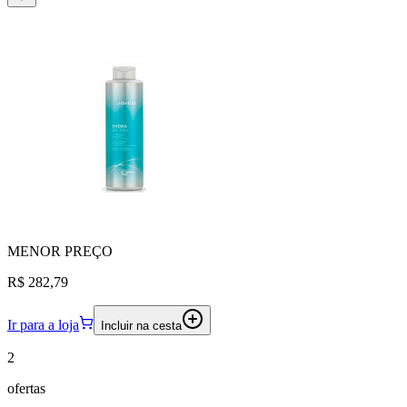
MENOR
PREÇO
R$ 282,79
Ir para a loja
Incluir na cesta
2
ofertas