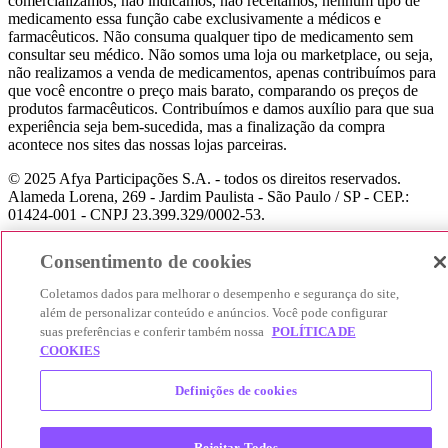
comercializamos, não indicamos, não receitamos, nenhum tipo de
medicamento essa função cabe exclusivamente a médicos e
farmacêuticos. Não consuma qualquer tipo de medicamento sem
consultar seu médico. Não somos uma loja ou marketplace, ou seja,
não realizamos a venda de medicamentos, apenas contribuímos para
que você encontre o preço mais barato, comparando os preços de
produtos farmacêuticos. Contribuímos e damos auxílio para que sua
experiência seja bem-sucedida, mas a finalização da compra
acontece nos sites das nossas lojas parceiras.
© 2025 Afya Participações S.A. - todos os direitos reservados.
Alameda Lorena, 269 - Jardim Paulista - São Paulo / SP - CEP.:
01424-001 - CNPJ 23.399.329/0002-53.
Consentimento de cookies
Coletamos dados para melhorar o desempenho e segurança do site,
além de personalizar conteúdo e anúncios. Você pode configurar
suas preferências e conferir também nossa
POLÍTICA DE
COOKIES
Definições de cookies
Rejeitar Todos