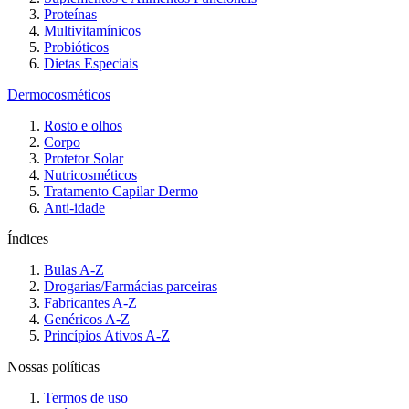
Proteínas
Multivitamínicos
Probióticos
Dietas Especiais
Dermocosméticos
Rosto e olhos
Corpo
Protetor Solar
Nutricosméticos
Tratamento Capilar Dermo
Anti-idade
Índices
Bulas A-Z
Drogarias/Farmácias parceiras
Fabricantes A-Z
Genéricos A-Z
Princípios Ativos A-Z
Nossas políticas
Termos de uso