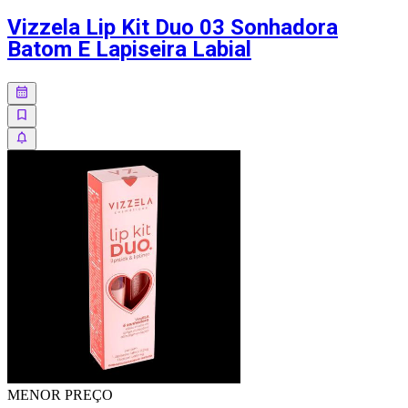
Vizzela Lip Kit Duo 03 Sonhadora
Batom E Lapiseira Labial
MENOR
PREÇO