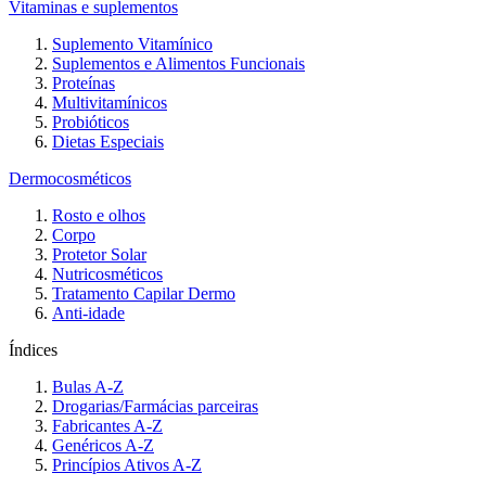
Vitaminas e suplementos
Suplemento Vitamínico
Suplementos e Alimentos Funcionais
Proteínas
Multivitamínicos
Probióticos
Dietas Especiais
Dermocosméticos
Rosto e olhos
Corpo
Protetor Solar
Nutricosméticos
Tratamento Capilar Dermo
Anti-idade
Índices
Bulas A-Z
Drogarias/Farmácias parceiras
Fabricantes A-Z
Genéricos A-Z
Princípios Ativos A-Z