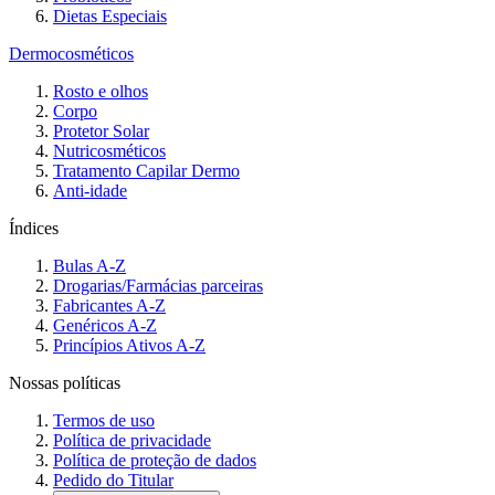
Dietas Especiais
Dermocosméticos
Rosto e olhos
Corpo
Protetor Solar
Nutricosméticos
Tratamento Capilar Dermo
Anti-idade
Índices
Bulas A-Z
Drogarias/Farmácias parceiras
Fabricantes A-Z
Genéricos A-Z
Princípios Ativos A-Z
Nossas políticas
Termos de uso
Política de privacidade
Política de proteção de dados
Pedido do Titular