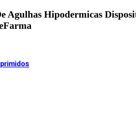
De Agulhas Hipodermicas Disposi
ueFarma
mprimidos