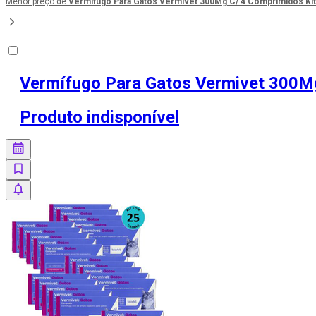
Menor preço de
Vermífugo Para Gatos Vermivet 300Mg C/ 4 Comprimidos Kit 
Vermífugo Para Gatos Vermivet 300Mg
Produto indisponível