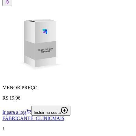
MENOR
PREÇO
R$ 19,96
Ir para a loja
Incluir na cesta
FABRICANTE
:
CLINICMAIS
1