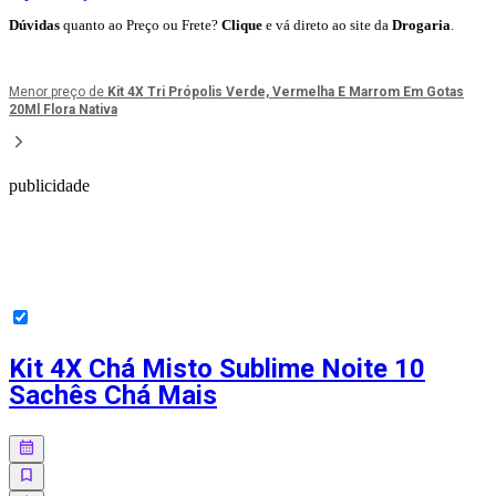
Dúvidas
quanto ao Preço ou Frete?
Clique
e vá direto ao site da
Drogaria
.
Menor preço de
Kit 4X Tri Própolis Verde, Vermelha E Marrom Em Gotas
20Ml Flora Nativa
publicidade
Kit 4X Chá Misto Sublime Noite 10
Sachês Chá Mais