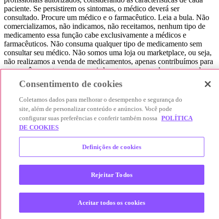
paciente. Se persistirem os sintomas, o médico deverá ser
consultado. Procure um médico e o farmacêutico. Leia a bula. Não
comercializamos, não indicamos, não receitamos, nenhum tipo de
medicamento essa função cabe exclusivamente a médicos e
farmacêuticos. Não consuma qualquer tipo de medicamento sem
consultar seu médico. Não somos uma loja ou marketplace, ou seja,
não realizamos a venda de medicamentos, apenas contribuímos para
que você encontre o preço mais barato, comparando os preços de
produtos farmacêuticos. Contribuímos e damos auxílio para que sua
Consentimento de cookies
experiência seja bem-sucedida, mas a finalização da compra
acontece nos sites das nossas lojas parceiras.
Coletamos dados para melhorar o desempenho e segurança do
site, além de personalizar conteúdo e anúncios. Você pode
© 2025 Afya Participações S.A. - todos os direitos reservados.
configurar suas preferências e conferir também nossa
POLÍTICA
Alameda Lorena, 269 - Jardim Paulista - São Paulo / SP - CEP.:
DE COOKIES
01424-001 - CNPJ 23.399.329/0002-53.
Definições de cookies
Rejeitar Todos
Aceitar todos os cookies