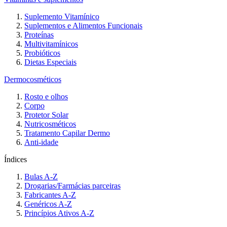
Suplemento Vitamínico
Suplementos e Alimentos Funcionais
Proteínas
Multivitamínicos
Probióticos
Dietas Especiais
Dermocosméticos
Rosto e olhos
Corpo
Protetor Solar
Nutricosméticos
Tratamento Capilar Dermo
Anti-idade
Índices
Bulas A-Z
Drogarias/Farmácias parceiras
Fabricantes A-Z
Genéricos A-Z
Princípios Ativos A-Z