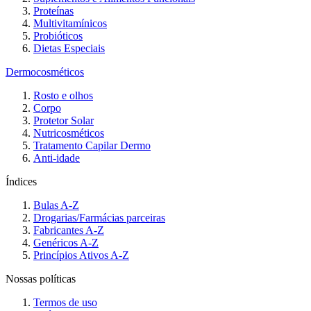
Proteínas
Multivitamínicos
Probióticos
Dietas Especiais
Dermocosméticos
Rosto e olhos
Corpo
Protetor Solar
Nutricosméticos
Tratamento Capilar Dermo
Anti-idade
Índices
Bulas A-Z
Drogarias/Farmácias parceiras
Fabricantes A-Z
Genéricos A-Z
Princípios Ativos A-Z
Nossas políticas
Termos de uso