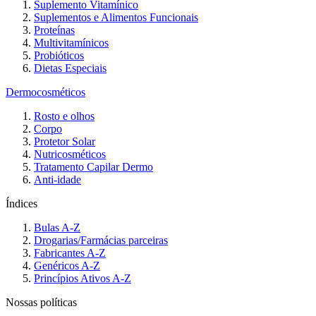
Suplemento Vitamínico
Suplementos e Alimentos Funcionais
Proteínas
Multivitamínicos
Probióticos
Dietas Especiais
Dermocosméticos
Rosto e olhos
Corpo
Protetor Solar
Nutricosméticos
Tratamento Capilar Dermo
Anti-idade
Índices
Bulas A-Z
Drogarias/Farmácias parceiras
Fabricantes A-Z
Genéricos A-Z
Princípios Ativos A-Z
Nossas políticas