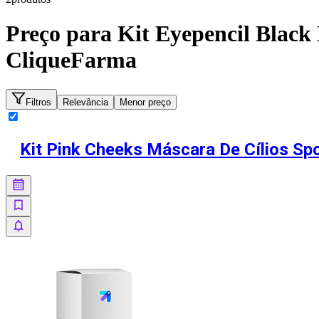
Preço para
Kit Eyepencil Blac
CliqueFarma
Filtros
Relevância
Menor preço
Kit Pink Cheeks Máscara De Cílios Spo