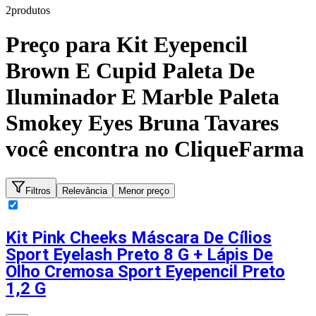
2
produto
s
Preço para
Kit Eyepencil
Brown E Cupid Paleta De
Iluminador E Marble Paleta
Smokey Eyes Bruna Tavares
você encontra no CliqueFarma
Filtros
Relevância
Menor preço
Kit Pink Cheeks Máscara De Cílios
Sport Eyelash Preto 8 G + Lápis De
Olho Cremosa Sport Eyepencil Preto
1,2 G