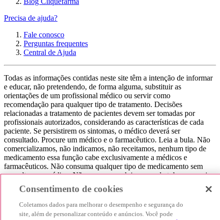
Blog Cliquefarma
Precisa de ajuda?
Fale conosco
Perguntas frequentes
Central de Ajuda
Todas as informações contidas neste site têm a intenção de informar
e educar, não pretendendo, de forma alguma, substituir as
orientações de um profissional médico ou servir como
recomendação para qualquer tipo de tratamento. Decisões
relacionadas a tratamento de pacientes devem ser tomadas por
profissionais autorizados, considerando as características de cada
paciente. Se persistirem os sintomas, o médico deverá ser
consultado. Procure um médico e o farmacêutico. Leia a bula. Não
comercializamos, não indicamos, não receitamos, nenhum tipo de
medicamento essa função cabe exclusivamente a médicos e
farmacêuticos. Não consuma qualquer tipo de medicamento sem
consultar seu médico. Não somos uma loja ou marketplace, ou seja,
não realizamos a venda de medicamentos, apenas contribuímos para
Consentimento de cookies
que você encontre o preço mais barato, comparando os preços de
produtos farmacêuticos. Contribuímos e damos auxílio para que sua
Coletamos dados para melhorar o desempenho e segurança do
experiência seja bem-sucedida, mas a finalização da compra
site, além de personalizar conteúdo e anúncios. Você pode
acontece nos sites das nossas lojas parceiras.