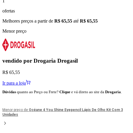
1
ofertas
Melhores preços a partir de
R$ 65,55
até
R$ 65,55
Menor preço
vendido por
Drogaria Drogasil
R$ 65,55
Ir para a loja
Dúvidas
quanto ao Preço ou Frete?
Clique
e vá direto ao site da
Drogaria
.
Menor preço de
Océane 4 You Shine Eyepencil Lápis De Olho Kit Com 3
Unidades