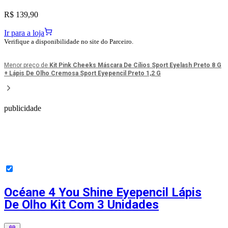
R$ 139,90
Ir para a loja
Verifique a disponibilidade no site do Parceiro.
Menor preço de
Kit Pink Cheeks Máscara De Cílios Sport Eyelash Preto 8 G
+ Lápis De Olho Cremosa Sport Eyepencil Preto 1,2 G
publicidade
Océane 4 You Shine Eyepencil Lápis
De Olho Kit Com 3 Unidades