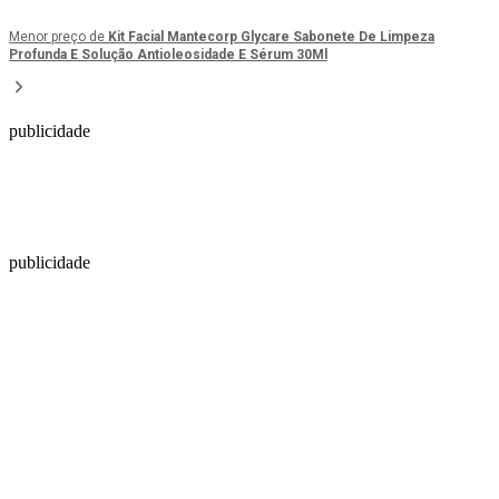
Menor preço de
Kit Facial Mantecorp Glycare Sabonete De Limpeza
Profunda E Solução Antioleosidade E Sérum 30Ml
publicidade
publicidade