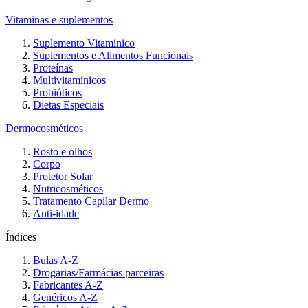
Vitaminas e suplementos
Suplemento Vitamínico
Suplementos e Alimentos Funcionais
Proteínas
Multivitamínicos
Probióticos
Dietas Especiais
Dermocosméticos
Rosto e olhos
Corpo
Protetor Solar
Nutricosméticos
Tratamento Capilar Dermo
Anti-idade
Índices
Bulas A-Z
Drogarias/Farmácias parceiras
Fabricantes A-Z
Genéricos A-Z