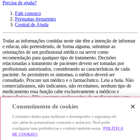
Precisa de ajuda?
Fale conosco
Perguntas frequentes
Central de Ajuda
Todas as informações contidas neste site têm a intenção de informar
e educar, não pretendendo, de forma alguma, substituir as
orientações de um profissional médico ou servir como
recomendação para qualquer tipo de tratamento. Decisões
relacionadas a tratamento de pacientes devem ser tomadas por
profissionais autorizados, considerando as características de cada
paciente. Se persistirem os sintomas, o médico deverá ser
consultado. Procure um médico e o farmacêutico. Leia a bula. Não
comercializamos, não indicamos, não receitamos, nenhum tipo de
medicamento essa função cabe exclusivamente a médicos e
farmacêuticos. Não consuma qualquer tipo de medicamento sem
consultar seu médico. Não somos uma loja ou marketplace, ou seja,
Consentimento de cookies
não realizamos a venda de medicamentos, apenas contribuímos para
que você encontre o preço mais barato, comparando os preços de
Coletamos dados para melhorar o desempenho e segurança do
produtos farmacêuticos. Contribuímos e damos auxílio para que sua
site, além de personalizar conteúdo e anúncios. Você pode
experiência seja bem-sucedida, mas a finalização da compra
configurar suas preferências e conferir também nossa
POLÍTICA
acontece nos sites das nossas lojas parceiras.
DE COOKIES