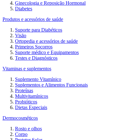
Ginecologia e Reposição Hormonal
Diabetes
Produtos e acessórios de saúde
Suporte para Diabéticos
Visão
Ortopedia e acessórios de saúde
Primeiros Socorros
Suporte médico e Equipamentos
Testes e Diagnósticos
Vitaminas e suplementos
Suplemento Vitamínico
Suplementos e Alimentos Funcionais
Proteínas
Multivitamínicos
Probióticos
Dietas Especiais
Dermocosméticos
Rosto e olhos
Corpo
Protetor Solar