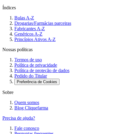
Índices
Bulas A-Z
Drogarias/Farmácias parceiras
Fabricantes A-Z
Genéricos A-Z
Princípios Ativos A-Z
Nossas políticas
Termos de uso
Política de privacidade
Política de proteção de dados
Pedido do Titular
Preferência de Cookies
Sobre
Quem somos
Blog Cliquefarma
Precisa de ajuda?
Fale conosco
Perguntas frequentes