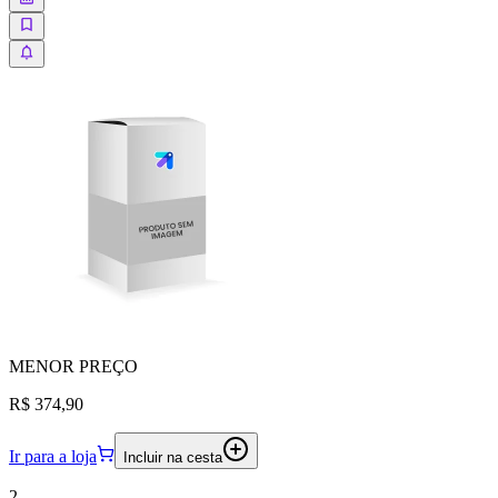
MENOR
PREÇO
R$ 374,90
Ir para a loja
Incluir na cesta
2