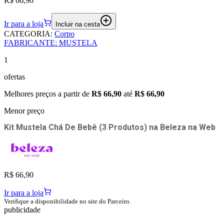
R$ 66,90
Ir para a loja
Incluir na cesta
CATEGORIA
:
Corpo
FABRICANTE
:
MUSTELA
1
ofertas
Melhores preços a partir de
R$ 66,90
até
R$ 66,90
Menor preço
Kit Mustela Chá De Bebê (3 Produtos)
na
Beleza na Web
R$ 66,90
Ir para a loja
Verifique a disponibilidade no site do Parceiro.
publicidade