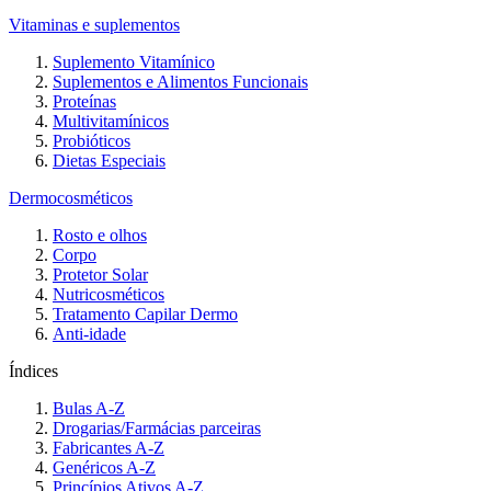
Vitaminas e suplementos
Suplemento Vitamínico
Suplementos e Alimentos Funcionais
Proteínas
Multivitamínicos
Probióticos
Dietas Especiais
Dermocosméticos
Rosto e olhos
Corpo
Protetor Solar
Nutricosméticos
Tratamento Capilar Dermo
Anti-idade
Índices
Bulas A-Z
Drogarias/Farmácias parceiras
Fabricantes A-Z
Genéricos A-Z
Princípios Ativos A-Z