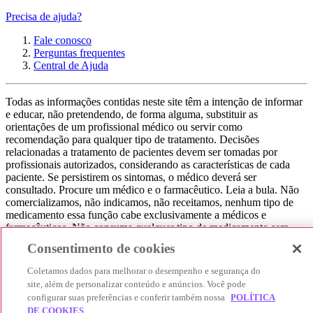
Precisa de ajuda?
Fale conosco
Perguntas frequentes
Central de Ajuda
Todas as informações contidas neste site têm a intenção de informar
e educar, não pretendendo, de forma alguma, substituir as
orientações de um profissional médico ou servir como
recomendação para qualquer tipo de tratamento. Decisões
relacionadas a tratamento de pacientes devem ser tomadas por
profissionais autorizados, considerando as características de cada
paciente. Se persistirem os sintomas, o médico deverá ser
consultado. Procure um médico e o farmacêutico. Leia a bula. Não
comercializamos, não indicamos, não receitamos, nenhum tipo de
medicamento essa função cabe exclusivamente a médicos e
farmacêuticos. Não consuma qualquer tipo de medicamento sem
consultar seu médico. Não somos uma loja ou marketplace, ou seja,
Consentimento de cookies
não realizamos a venda de medicamentos, apenas contribuímos para
que você encontre o preço mais barato, comparando os preços de
Coletamos dados para melhorar o desempenho e segurança do
produtos farmacêuticos. Contribuímos e damos auxílio para que sua
site, além de personalizar conteúdo e anúncios. Você pode
experiência seja bem-sucedida, mas a finalização da compra
configurar suas preferências e conferir também nossa
POLÍTICA
acontece nos sites das nossas lojas parceiras.
DE COOKIES