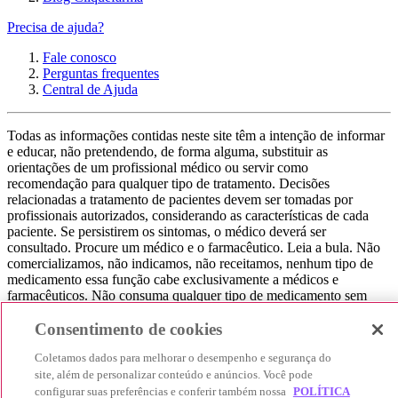
Precisa de ajuda?
Fale conosco
Perguntas frequentes
Central de Ajuda
Todas as informações contidas neste site têm a intenção de informar
e educar, não pretendendo, de forma alguma, substituir as
orientações de um profissional médico ou servir como
recomendação para qualquer tipo de tratamento. Decisões
relacionadas a tratamento de pacientes devem ser tomadas por
profissionais autorizados, considerando as características de cada
paciente. Se persistirem os sintomas, o médico deverá ser
consultado. Procure um médico e o farmacêutico. Leia a bula. Não
comercializamos, não indicamos, não receitamos, nenhum tipo de
medicamento essa função cabe exclusivamente a médicos e
farmacêuticos. Não consuma qualquer tipo de medicamento sem
consultar seu médico. Não somos uma loja ou marketplace, ou seja,
não realizamos a venda de medicamentos, apenas contribuímos para
Consentimento de cookies
que você encontre o preço mais barato, comparando os preços de
Coletamos dados para melhorar o desempenho e segurança do
produtos farmacêuticos. Contribuímos e damos auxílio para que sua
experiência seja bem-sucedida, mas a finalização da compra
site, além de personalizar conteúdo e anúncios. Você pode
acontece nos sites das nossas lojas parceiras.
configurar suas preferências e conferir também nossa
POLÍTICA