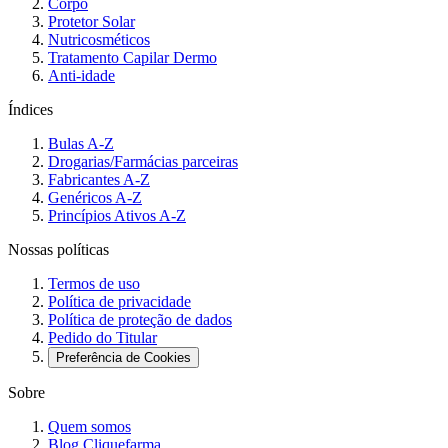
Corpo
Protetor Solar
Nutricosméticos
Tratamento Capilar Dermo
Anti-idade
Índices
Bulas A-Z
Drogarias/Farmácias parceiras
Fabricantes A-Z
Genéricos A-Z
Princípios Ativos A-Z
Nossas políticas
Termos de uso
Política de privacidade
Política de proteção de dados
Pedido do Titular
Preferência de Cookies
Sobre
Quem somos
Blog Cliquefarma