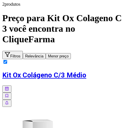
2
produto
s
Preço para
Kit Ox Colageno C
3
você encontra no
CliqueFarma
Filtros
Relevância
Menor preço
Kit Ox Colágeno C/3 Médio