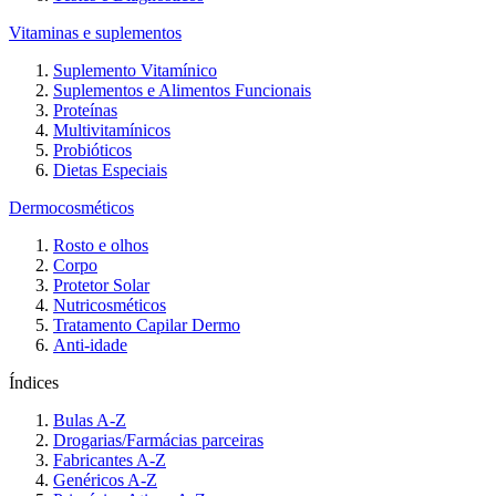
Vitaminas e suplementos
Suplemento Vitamínico
Suplementos e Alimentos Funcionais
Proteínas
Multivitamínicos
Probióticos
Dietas Especiais
Dermocosméticos
Rosto e olhos
Corpo
Protetor Solar
Nutricosméticos
Tratamento Capilar Dermo
Anti-idade
Índices
Bulas A-Z
Drogarias/Farmácias parceiras
Fabricantes A-Z
Genéricos A-Z