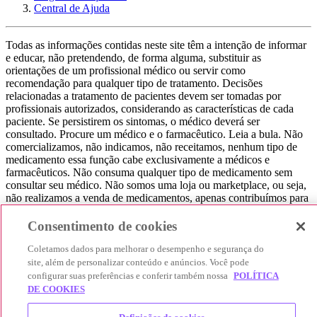
Central de Ajuda
Todas as informações contidas neste site têm a intenção de informar
e educar, não pretendendo, de forma alguma, substituir as
orientações de um profissional médico ou servir como
recomendação para qualquer tipo de tratamento. Decisões
relacionadas a tratamento de pacientes devem ser tomadas por
profissionais autorizados, considerando as características de cada
paciente. Se persistirem os sintomas, o médico deverá ser
consultado. Procure um médico e o farmacêutico. Leia a bula. Não
comercializamos, não indicamos, não receitamos, nenhum tipo de
medicamento essa função cabe exclusivamente a médicos e
farmacêuticos. Não consuma qualquer tipo de medicamento sem
consultar seu médico. Não somos uma loja ou marketplace, ou seja,
não realizamos a venda de medicamentos, apenas contribuímos para
que você encontre o preço mais barato, comparando os preços de
produtos farmacêuticos. Contribuímos e damos auxílio para que sua
Consentimento de cookies
experiência seja bem-sucedida, mas a finalização da compra
acontece nos sites das nossas lojas parceiras.
Coletamos dados para melhorar o desempenho e segurança do
site, além de personalizar conteúdo e anúncios. Você pode
© 2025 Afya Participações S.A. - todos os direitos reservados.
configurar suas preferências e conferir também nossa
POLÍTICA
Alameda Lorena, 269 - Jardim Paulista - São Paulo / SP - CEP.:
DE COOKIES
01424-001 - CNPJ 23.399.329/0002-53.