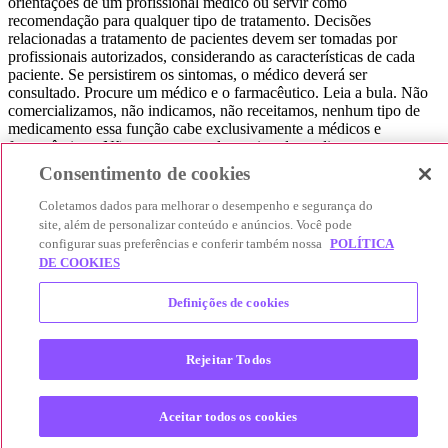
orientações de um profissional médico ou servir como
recomendação para qualquer tipo de tratamento. Decisões
relacionadas a tratamento de pacientes devem ser tomadas por
profissionais autorizados, considerando as características de cada
paciente. Se persistirem os sintomas, o médico deverá ser
consultado. Procure um médico e o farmacêutico. Leia a bula. Não
comercializamos, não indicamos, não receitamos, nenhum tipo de
medicamento essa função cabe exclusivamente a médicos e
farmacêuticos. Não consuma qualquer tipo de medicamento sem
consultar seu médico. Não somos uma loja ou marketplace, ou seja,
Consentimento de cookies
não realizamos a venda de medicamentos, apenas contribuímos para
que você encontre o preço mais barato, comparando os preços de
Coletamos dados para melhorar o desempenho e segurança do
produtos farmacêuticos. Contribuímos e damos auxílio para que sua
site, além de personalizar conteúdo e anúncios. Você pode
experiência seja bem-sucedida, mas a finalização da compra
configurar suas preferências e conferir também nossa
POLÍTICA
acontece nos sites das nossas lojas parceiras.
DE COOKIES
© 2025 Afya Participações S.A. - todos os direitos reservados.
Definições de cookies
Alameda Lorena, 269 - Jardim Paulista - São Paulo / SP - CEP.:
01424-001 - CNPJ 23.399.329/0002-53.
Rejeitar Todos
Aceitar todos os cookies