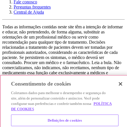
Fale conosco
Perguntas frequentes
Central de Ajuda
Todas as informações contidas neste site têm a intenção de informar
e educar, não pretendendo, de forma alguma, substituir as
orientações de um profissional médico ou servir como
recomendação para qualquer tipo de tratamento. Decisões
relacionadas a tratamento de pacientes devem ser tomadas por
profissionais autorizados, considerando as características de cada
paciente. Se persistirem os sintomas, o médico deverá ser
consultado. Procure um médico e o farmacêutico. Leia a bula. Não
comercializamos, não indicamos, não receitamos, nenhum tipo de
medicamento essa função cabe exclusivamente a médicos e
farmacêuticos. Não consuma qualquer tipo de medicamento sem
consultar seu médico. Não somos uma loja ou marketplace, ou seja,
Consentimento de cookies
não realizamos a venda de medicamentos, apenas contribuímos para
Coletamos dados para melhorar o desempenho e segurança do
que você encontre o preço mais barato, comparando os preços de
produtos farmacêuticos. Contribuímos e damos auxílio para que sua
site, além de personalizar conteúdo e anúncios. Você pode
experiência seja bem-sucedida, mas a finalização da compra
configurar suas preferências e conferir também nossa
POLÍTICA
acontece nos sites das nossas lojas parceiras.
DE COOKIES
© 2025 Afya Participações S.A. - todos os direitos reservados.
Definições de cookies
Alameda Lorena, 269 - Jardim Paulista - São Paulo / SP - CEP.: