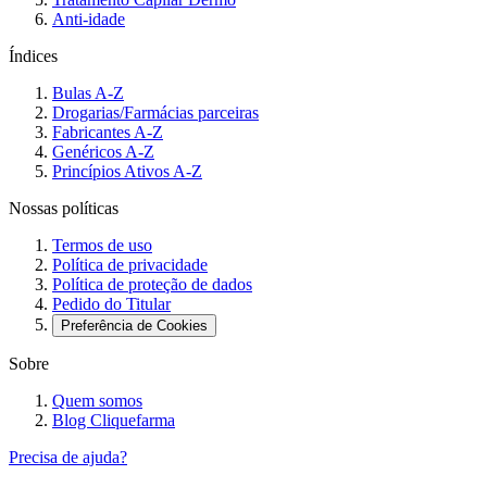
Anti-idade
Índices
Bulas A-Z
Drogarias/Farmácias parceiras
Fabricantes A-Z
Genéricos A-Z
Princípios Ativos A-Z
Nossas políticas
Termos de uso
Política de privacidade
Política de proteção de dados
Pedido do Titular
Preferência de Cookies
Sobre
Quem somos
Blog Cliquefarma
Precisa de ajuda?